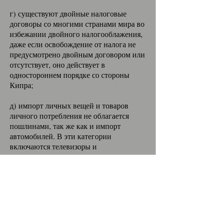
г) существуют двойные налоговые
договоры со многими странами мира во
избежании двойного налогооблажения,
даже если освобождение от налога не
предусмотрено двойным договором или
отсутствует, оно действует в
одностороннем порядке со стороны
Кипра;
д) импорт личных вещей и товаров
личного потребления не облагается
пошлинами, так же как и импорт
автомобилей. В эти категории
включаются телевизоры и
видеоаппаратура, холодильники,
стиральные машины, ковры, шторы,
матрацы, постельное белье, кухонные
принадлежности, посуда и мебель -
практически все необходимое для дома.
Для того, чтобы получить освобождение
от уплаты налога вы должны за