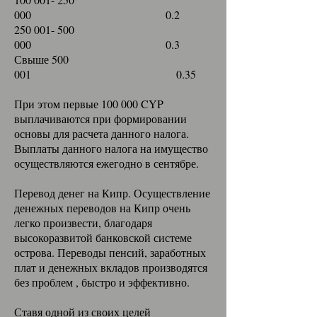
000
0.2
250 001- 500
000
0.3
Свыше 500
001 0.35
При этом первые 100 000 CYP
выплачиваются при формировании
основы для расчета данного налога.
Выплаты данного налога на имущество
осуществляются ежегодно в сентябре.
Перевод денег на Кипр. Осуществление
денежных переводов на Кипр очень
легко произвести, благодаря
высокоразвитой банковской системе
острова. Переводы пенсий, заработных
плат и денежных вкладов производятся
без проблем , быстро и эффективно.
Ставя одной из своих целей