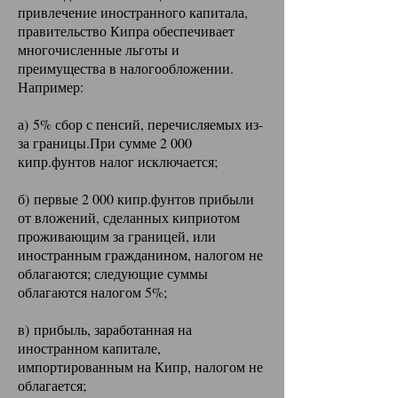
привлечение иностранного капитала,
правительство Кипра обеспечивает
многочисленные льготы и
преимущества в налогообложении.
Например:
а) 5% сбор с пенсий, перечисляемых из-
за границы.При сумме 2 000
кипр.фунтов налог исключается;
б) первые 2 000 кипр.фунтов прибыли
от вложений, сделанных киприотом
проживающим за границей, или
иностранным гражданином, налогом не
облагаются; следующие суммы
облагаются налогом 5%;
в) прибыль, заработанная на
иностранном капитале,
импортированным на Кипр, налогом не
облагается;